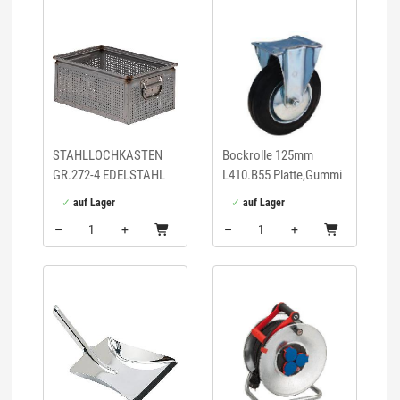
STAHLLOCHKASTEN
Bockrolle 125mm
GR.272-4 EDELSTAHL
L410.B55 Platte,Gummi
MM B=450 T=300 H=200
schw.,RL L410.B55.126
auf Lager
auf Lager
BS ROLLEN
–
+
–
+
Menge: 1
Menge: 1