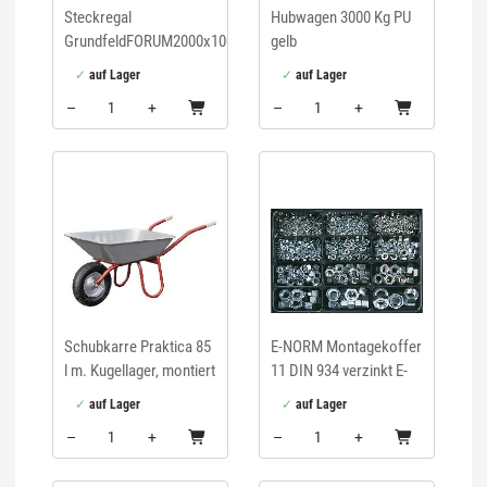
Steckregal
Hubwagen 3000 Kg PU
GrundfeldFORUM2000x1000x400mm
gelb
RAL5010
auf Lager
auf Lager
–
+
–
+
Menge: 1
Menge: 1
Schubkarre Praktica 85
E-NORM Montagekoffer
l m. Kugellager, montiert
11 DIN 934 verzinkt E-
NORMpro
auf Lager
auf Lager
–
+
–
+
Menge: 1
Menge: 1