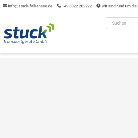
info@stuck-falkensee.de
+49 3322 202222
Wir sind rund um die 
inhalt
ite
gen