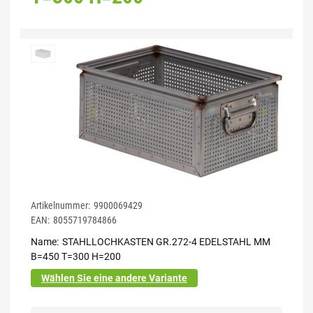
Artikelnummer:
9900069429
EAN:
8055719784866
Name
STAHLLOCHKASTEN GR.272-4 EDELSTAHL MM
B=450 T=300 H=200
Wählen Sie eine andere Variante