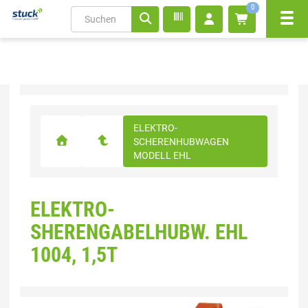
0
Navi
inhalt
ite
gen
ELEKTRO-
SCHERENHUBWAGEN
MODELL EHL
ELEKTRO-
SHERENGABELHUBW. EHL
1004, 1,5T