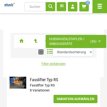
0
Navi
inhalt
ite
gen
HUBWAGEN,STAPLER-/
(36)
ANBAUGERÄTE
Filter einblenden
Fasslifter Typ RS
Fasslifter Typ RS
8 Variationen
VARIATION AUSWÄHLEN