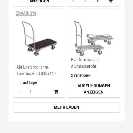
–
+
ANZEIGEN
Menge: 1
VARIOfit
Plattformwagen,
Aluminiumrohr
Alu-Lastenroller m.
Sperrholzbod.845x440
2 Variationen
VarioFit
auf Lager
AUSFÜHRUNGEN
–
+
ANZEIGEN
Menge: 1
MEHR LADEN