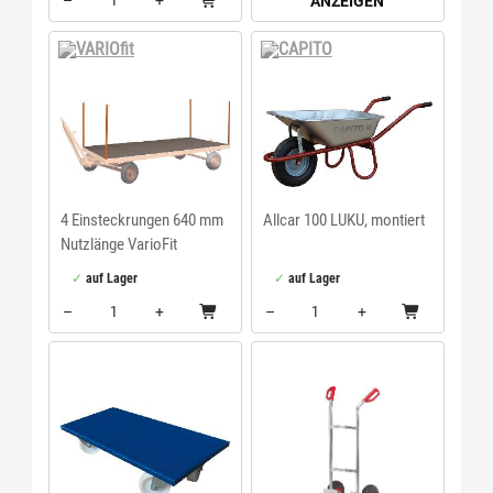
–
+
ANZEIGEN
Menge: 1
VARIOfit
CAPITO
4 Einsteckrungen 640 mm
Allcar 100 LUKU, montiert
Nutzlänge VarioFit
auf Lager
auf Lager
–
+
–
+
Menge: 1
Menge: 1